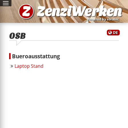
Z
ZenziWerken
powered by sorotec
DE
OSB
Bueroausstattung
Laptop Stand