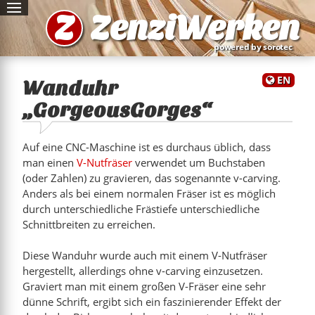
Z
ZenziWerken
powered by sorotec
EN
Wanduhr
„GorgeousGorges“
Auf eine CNC-Maschine ist es durchaus üblich, dass
man einen
V-Nutfräser
verwendet um Buchstaben
(oder Zahlen) zu gravieren, das sogenannte v-carving.
Anders als bei einem normalen Fräser ist es möglich
durch unterschiedliche Frästiefe unterschiedliche
Schnittbreiten zu erreichen.
Diese Wanduhr wurde auch mit einem V-Nutfräser
hergestellt, allerdings ohne v-carving einzusetzen.
rges“
Graviert man mit einem großen V-Fräser eine sehr
dünne Schrift, ergibt sich ein faszinierender Effekt der
ern“