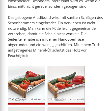
einschneidet. Besonders interessant wird es, wenn die
Einschnitt nicht gerade, sondern gebogen sind.
mer"
Das gebogene Aludibond wird mit sanften Schlägen des
tt
Schonhammers eingebracht. Ein Verkleben ist nicht
notwendig. Man kann die Füße leicht gegeneinander
verdrehen, damit die Schale nicht wackelt. Die
Seitenteile habe ich mit einer Handoberfräse
abgerundet und ein wenig geschliffen. Mit einem Tuch
aufgetragenes Mineral-Öl schützt das Holz vor
Feuchtigkeit.
 Schnauze“