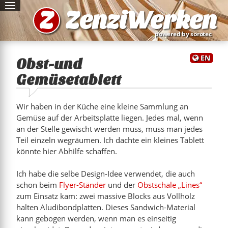
Z
ZenziWerken
powered by sorotec
EN
Obst-und
Gemüsetablett
Wir haben in der Küche eine kleine Sammlung an
Gemüse auf der Arbeitsplatte liegen. Jedes mal, wenn
an der Stelle gewischt werden muss, muss man jedes
Teil einzeln wegräumen. Ich dachte ein kleines Tablett
könnte hier Abhilfe schaffen.
Ich habe die selbe Design-Idee verwendet, die auch
köpfe
schon beim
Flyer-Ständer
und der
Obstschale „Lines“
zum Einsatz kam: zwei massive Blocks aus Vollholz
halten Aludibond­platten. Dieses Sandwich-Material
kann gebogen werden, wenn man es einseitig