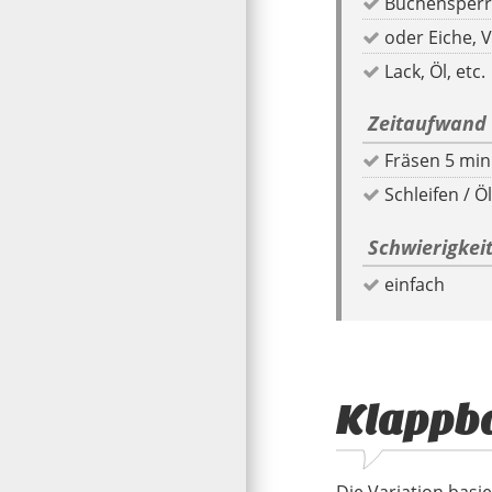
oder Eiche, 
Lack, Öl, etc.
Zeitaufwand
Fräsen 5 min
Schleifen / Ö
Schwierigkei
einfach
Klappb
Die Variation basi
Reisen geeignet, weil