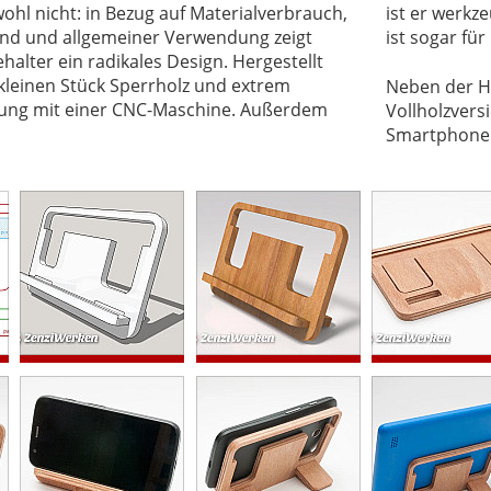
wohl nicht: in Bezug auf Materialverbrauch,
 zerlegbar, kann transportiert werden und
nd und allgemeiner Verwendung zeigt
ist sogar fü
alter ein radikales Design. Hergestellt
kleinen Stück Sperrholz und extrem
Neben der He
tung mit einer CNC-Maschine. Außerdem
Vollholzvers
Smartphoneh