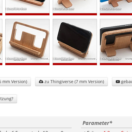
6 mm Version)
zu Thingiverse (7 mm Version)
gebau


tzung?
Parameter
*