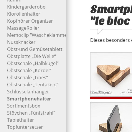
Smartp
Kindergarderobe
Klorollenhalter
"le bloc
Kopfhörer Organizer
MassageRoller
Memoclip "Wäscheklammer"
Dieses besonders e
Nussknacker
Obst-und Gemüsetablett
Obstplatte „Die Welle“
Obstschale „Halbkugel“
Obstschale „Kordel“
Obstschale „Lines“
Obstschale „Tentakeln“
Schlüsselanhänger
Smartphonehalter
Sortimentsbox
Stövchen „Fünfstrahl“
Tablethalter
Topfuntersetzer