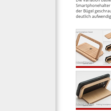
Smartphonehalter a
Nebeneffekt ist, das
der Bügel geschrau
deutlich aufwendig