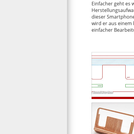
Einfacher geht es 
ist er werkzeuglos
Herstellungsaufwa
dieser Smartphoneh
wird er aus einem 
einfacher Bearbei