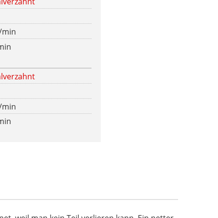
lverzahnt
/min
min
lverzahnt
/min
min