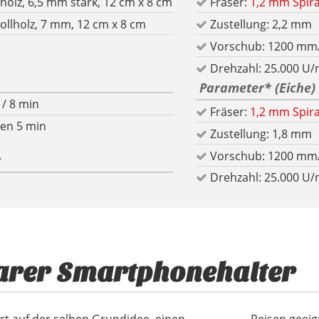
Buchensperrholz, 6,5 mm stark, 12 cm x 8 cm
Fräser:
1,2 mm Spira
Vollholz, 7 mm, 12 cm x 8 cm
Zustellung: 2,2 mm
Vorschub: 1200 mm
Drehzahl: 25.000 U/
Parameter
*
(Eiche)
 / 8 min
Fräser:
1,2 mm Spira
len 5 min
Zustellung: 1,8 mm
Vorschub: 1200 mm
t
Drehzahl: 25.000 U/
arer Smartphonehalter
ert auf der selben Grundidee, einen
 man kein Teil verlieren kann. Ein netter