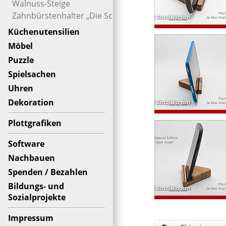
Walnuss-Steige
Zahnbürstenhalter „Die Schnauze“
Küchenutensilien
Möbel
Puzzle
Spielsachen
Uhren
Dekoration
Plottgrafiken
Software
Nachbauen
Spenden / Bezahlen
Bildungs- und
Sozialprojekte
Impressum