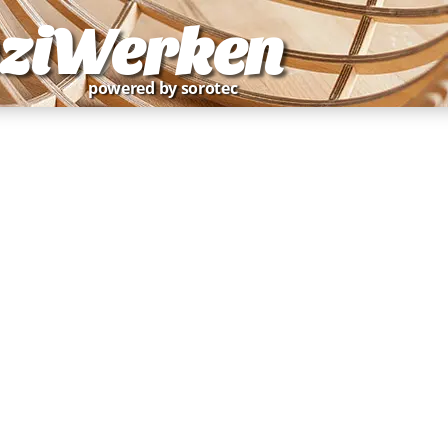
ziWerken
powered by sorotec