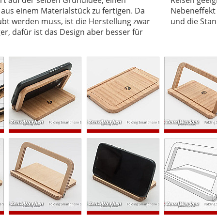
us einem Materialstück zu fertigen. Da
s sich der Winkel beliebig verstellen lässt
bt werden muss, ist die Herstellung zwar
und die Stan
er, dafür ist das Design aber besser für