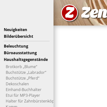
Z
Zen
Neuigkeiten
Bilderübersicht
Beleuchtung
Büroausstattung
Haushaltsgegenstände
Brotkorb „Blume“
Buchstütze „Labrador“
Buchstütze „Pferd“
Dekoschalen
Einhand-Buchhalter
Etui für MP3-Player
Halter für Zahnbürstenköpfe
Kamm