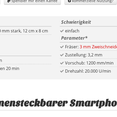
spendier mir einen Kaffee
kommerzielle Nutzung?


Schwierigkeit
Mahagoni, 20 mm stark, 12 cm x 8 cm
einfach
Parameter
*
Fräser:
3 mm Zweischneide
Zustellung: 3,2 mm
in
Vorschub: 1200 mm/min
len 20 min
Drehzahl: 20.000 U/min
ensteckbarer Smartpho