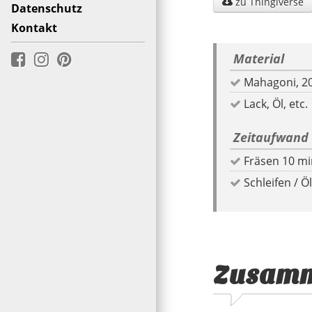
zu Thingiverse

Datenschutz
Kontakt
Material



Lack, Öl, etc.
Zeitaufwand
Fräsen 10 m
Schleifen / Ö
Zusamm